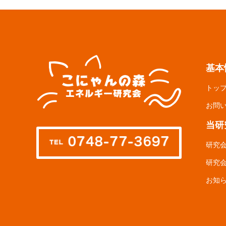
基本
トッ
お問
当研
研究
研究
お知