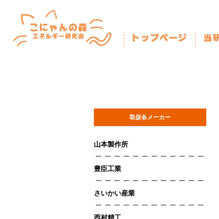
取扱各メーカー
山本製作所
豊臣工業
さいかい産業
西村精工